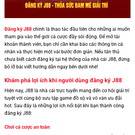
Đăng ký J88
chính là thao tác đầu tiên cho những ai muốn
tham gia vào thế giới cá cược đầy sôi động. Để mở tài
khoản thành viên, bạn chỉ cần khai báo các thông tin cá
nhân và thực hiện một vài bước đơn giản. Nếu tân thủ
chưa biết cách đăng ký tại hệ thống của nhà cái J88, đừng
bỏ lỡ bài viết hướng dẫn ngay bên dưới nhé!
Khám phá lợi ích khi người dùng đăng ký J88
Hiện nay, J88 là nhà cái trực tuyến mang đến cơ hội giải trí
tuyệt vời cùng bộ sưu tập game đồ sộ và vô vàn ưu đãi
hot. Sau đây là những lợi ích nổi bật khi bạn thành công
đăng ký J88:
Chơi cá cược an toàn