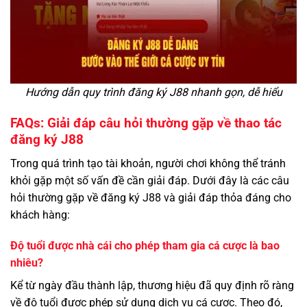
Hướng dẫn quy trình đăng ký J88 nhanh gọn, dễ hiểu
FAQs: Giải đáp câu hỏi thường gặp về thao tác
đăng ký J88
Trong quá trình tạo tài khoản, người chơi không thể tránh
khỏi gặp một số vấn đề cần giải đáp. Dưới đây là các câu
hỏi thường gặp về đăng ký J88 và giải đáp thỏa đáng cho
khách hàng:
Độ tuổi được nhà cái cho phép tham gia cá cược là bao
nhiêu?
Kể từ ngày đầu thành lập, thương hiệu đã quy định rõ ràng
về độ tuổi được phép sử dụng dịch vụ cá cược. Theo đó,