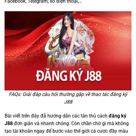
Facebook, Telegram, số điện thoại,…
FAQs: Giải đáp câu hỏi thường gặp về thao tác đăng ký
J88
Bài viết trên đây đã hướng dẫn các tân thủ cách
đăng ký
J88
đơn giản và nhanh chóng. Còn chần chờ gì mà không
tạo tài khoản ngay để bước vào thế giới cá cược đầy màu