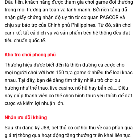
Đầu tiên, khách hàng được tham gia chơi game đổi thưởng
trong môi trường an toàn và lành mạnh. Bởi nền tảng đã
nhận giấy chứng nhận độ uy tín từ cơ quan PAGCOR và
chịu sự bảo trợ của Chính phủ Philippines. Từ đó, sân chơi
cam kết tất cả dịch vụ và sản phẩm trên hệ thống đều đạt
tiêu chuẩn quốc tế.
Kho trò chơi phong phú
Thương hiệu được biết đến là thiên đường cá cược cho
mọi người chơi với hơn 150 tựa game ở nhiều thể loại khác
nhau. Tại đây, bạn dễ dàng tìm thấy nhiều trò chơi xu
hướng như thể thao, live casino, nổ hũ hay bắn cá,… Điều
này giúp thành viên có thể chọn hình thức yêu thích để đặt
cược và kiếm lợi nhuận lớn.
Nhận ưu đãi khủng
Sau khi đăng ký J88, bet thủ có cơ hội thu về các phần quà
giá trị thông qua hoạt động tặng thưởng triển khai liên tục.