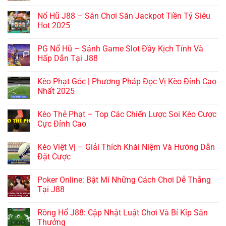
Nổ Hũ J88 – Sân Chơi Săn Jackpot Tiền Tỷ Siêu
Hot 2025
PG Nổ Hũ – Sảnh Game Slot Đầy Kịch Tính Và
Hấp Dẫn Tại J88
Kèo Phạt Góc | Phương Pháp Đọc Vị Kèo Đỉnh Cao
Nhất 2025
Kèo Thẻ Phạt – Top Các Chiến Lược Soi Kèo Cược
Cực Đỉnh Cao
Kèo Việt Vị – Giải Thích Khái Niệm Và Hướng Dẫn
Đặt Cược
Poker Online: Bật Mí Những Cách Chơi Dễ Thắng
Tại J88
Rồng Hổ J88: Cập Nhật Luật Chơi Và Bí Kíp Săn
Thưởng