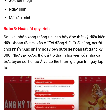
Số điện thoại
Ngày sinh
Mã xác minh
Bước 3: Hoàn tất quy trình
Sau khi nhập xong thông tin, bạn hãy đọc thật kỹ điều kiện
điều khoản rồi tick vào ô “Tôi đồng ý…”. Cuối cùng, người
chơi nhấn “Xác nhận” ngay bên dưới để hoàn tất đăng ký
J88. Như vậy, cược thủ đã trở thành hội viên của nhà cái
trực tuyến số 1 châu Á và có thể tham gia giải trí ngay lập
tức.