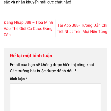
sắc và nhận khuyến mãi cực chất nào!
Đăng Nhập J88 – Hòa Mình
Tải App J88- Hướng Dẫn Chi
Vào Thế Giới Cá Cược Đẳng
Tiết Nhất Trên Mọi Nền Tảng
Cấp
Để lại một bình luận
Email của bạn sẽ không được hiển thị công khai.
Các trường bắt buộc được đánh dấu
*
Bình luận
*