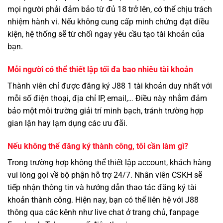
mọi người phải đảm bảo từ đủ 18 trở lên, có thể chịu trách
nhiệm hành vi. Nếu không cung cấp minh chứng đạt điều
kiện, hệ thống sẽ từ chối ngay yêu cầu tạo tài khoản của
bạn.
Mỗi người có thể thiết lập tối đa bao nhiêu tài khoản
Thành viên chỉ được đăng ký J88 1 tài khoản duy nhất với
mỗi số điện thoại, địa chỉ IP, email,… Điều này nhằm đảm
bảo một môi trường giải trí minh bạch, tránh trường hợp
gian lận hay lạm dụng các ưu đãi.
Nếu không thể đăng ký thành công, tôi cần làm gì?
Trong trường hợp không thể thiết lập account, khách hàng
vui lòng gọi về bộ phận hỗ trợ 24/7. Nhân viên CSKH sẽ
tiếp nhận thông tin và hướng dẫn thao tác đăng ký tài
khoản thành công. Hiện nay, bạn có thể liên hệ với J88
thông qua các kênh như live chat ở trang chủ, fanpage